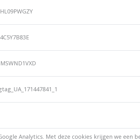
DHL09PWGZY
G4C5Y7B83E
NMSWND1VXD
gtag_UA_171447841_1
oogle Analytics. Met deze cookies krijgen we een b