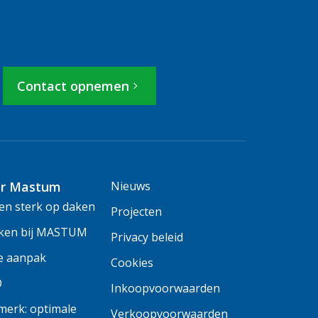
Contact opnemen
r Mastum
Nieuws
n sterk op daken
Projecten
ken bij MASTUM
Privacy beleid
e aanpak
Cookies
O
Inkoopvoorwaarden
erk: optimale
Verkoopvoorwaarden