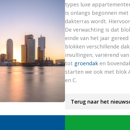
types luxe appartemente
is onlangs begonnen met 
dakterras wordt. Hiervoor
De verwachting is dat blo
einde van het jaar gereed i
blokken verschillende da
invullingen, variërend va
tot
groendak
en bovenda
starten we ook met blok A
en C.
Terug naar het nieuws