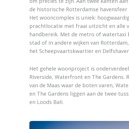
om precies te zijn. Aan twee kanten aan
de historische Rotterdamse havensfeer n
Het wooncomplex is uniek: hoogwaardi
prachtlocatie met fraai uitzicht en alle
handbereik. Met de metro of watertaxi b
stad of in andere wijken van Rotterdam
het Scheepvaartskwartier en Delfshaven
Het gehele woonproject is onderverdeeld
Riverside, Waterfront en The Gardens. R
van de Maas waar de boten varen, Wate
en The Gardens liggen aan de twee tus
en Loods Bali.