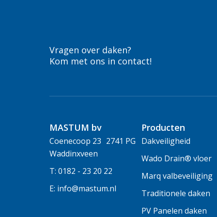
Vragen over daken?
Kom met ons in contact!
MASTUM bv
Producten
Coenecoop 23 2741 PG
Dakveiligheid
Waddinxveen
Wado Drain® vloer
T: 0182 - 23 20 22
Marq valbeveiliging
E: info@mastum.nl
Traditionele daken
PV Panelen daken