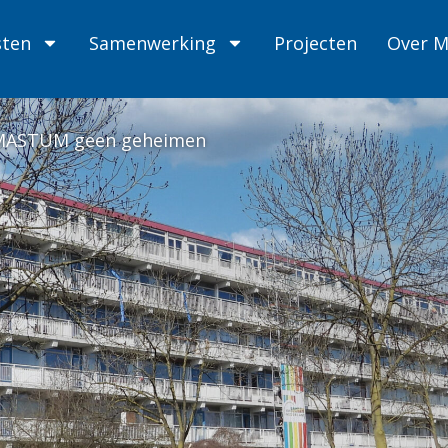
sten
Samenwerking
Projecten
Over 
r MASTUM geen geheimen