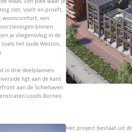
 de Maas. Een plek waar je
og ziet, voelt en proeft.
g wooncomfort, een
 voorzieningen binnen
en je vliegensvlug in de
, zoals het oude Westen,
.
 in drie deelplannen:
iverside ligt aan de kant
rfront aan de Schiehaven
senstraten Loods Borneo
Het project bestaat uit d