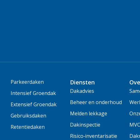
Parkeerdaken
Diensten
Ove
Dakadvies
Same
Intensief Groendak
Beheer en onderhoud
Wer
Extensief Groendak
Melden lekkage
Onz
Gebruiksdaken
Dakinspectie
MV
Retentiedaken
Risico‑inventarisatie
Dakm