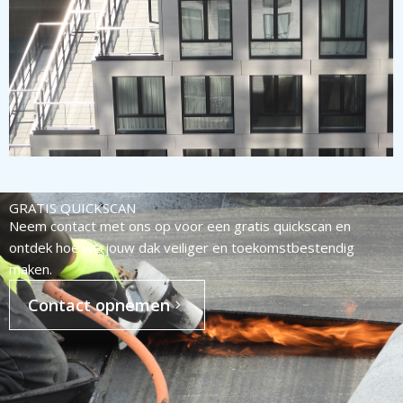
GRATIS QUICKSCAN
Neem contact met ons op voor een gratis quickscan en
ontdek hoe we jouw dak veiliger en toekomstbestendig
maken.
Contact opnemen