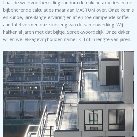
Laat de werkvoorbereiding rondom de dakconstructies en de
bijbehorende calculaties maar aan MASTUM over. Onze kennis
en kunde, jarenlange ervaring en af en toe dampende koffie
aan tafel vormen onze inbreng van de samenwerking. Wij
hakken al jaren met dat bijltje. Spreekwoordelijk. Onze daken
willen we lekkagevrij houden namelijk. Tot in lengte van jaren.