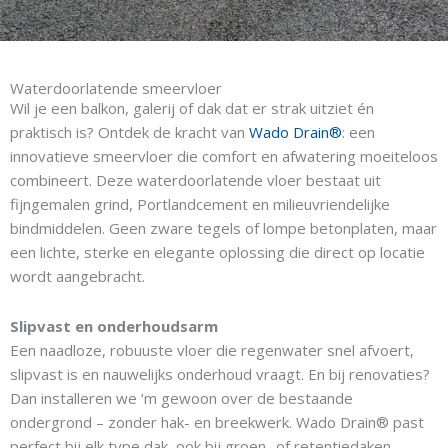
Waterdoorlatende smeervloer
Wil je een balkon, galerij of dak dat er strak uitziet én
praktisch is? Ontdek de kracht van
Wado Drain®
: een
innovatieve smeervloer die comfort en afwatering moeiteloos
combineert. Deze waterdoorlatende vloer bestaat uit
fijngemalen grind, Portlandcement en milieuvriendelijke
bindmiddelen. Geen zware tegels of lompe betonplaten, maar
een lichte, sterke en elegante oplossing die direct op locatie
wordt aangebracht.
Slipvast en onderhoudsarm
Een naadloze, robuuste vloer die regenwater snel afvoert,
slipvast is en nauwelijks onderhoud vraagt. En bij renovaties?
Dan installeren we ‘m gewoon over de bestaande
ondergrond – zonder hak- en breekwerk. Wado Drain® past
perfect bij elk type dak, ook bij groen- of retentiedaken.