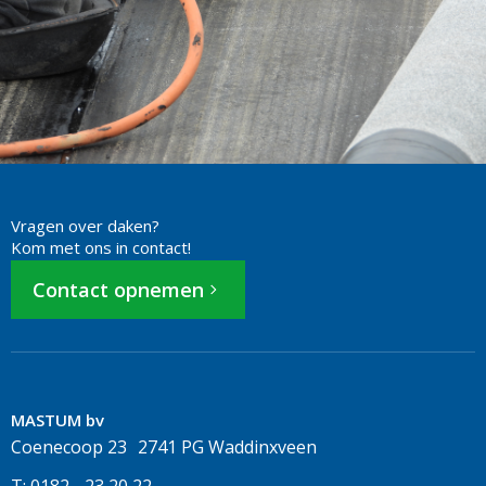
Vragen over daken?
Kom met ons in contact!
Contact opnemen
MASTUM bv
Coenecoop 23 2741 PG Waddinxveen
T: 0182 - 23 20 22