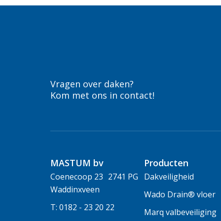
Vragen over daken?
Kom met ons in contact!
MASTUM bv
Producten
Coenecoop 23 2741 PG
Dakveiligheid
Waddinxveen
Wado Drain® vloer
T: 0182 - 23 20 22
Marq valbeveiliging