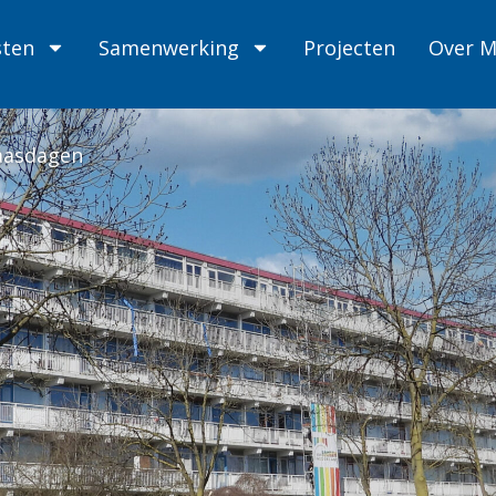
sten
Samenwerking
Projecten
Over 
aasdagen