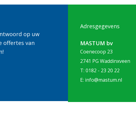
Adresgegevens
 antwoord op uw
e offertes van
MASTUM bv
m!
Coenecoop 23
2741 PG Waddinxveen
T: 0182 - 23 20 22
E: info@mastum.nl