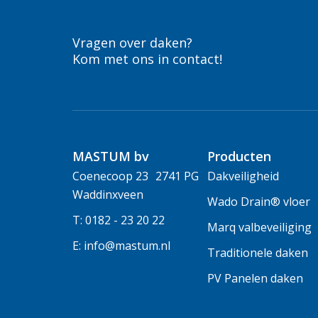
Vragen over daken?
Kom met ons in contact!
MASTUM bv
Producten
Coenecoop 23 2741 PG
Dakveiligheid
Waddinxveen
Wado Drain® vloer
T: 0182 - 23 20 22
Marq valbeveiliging
E: info@mastum.nl
Traditionele daken
PV Panelen daken