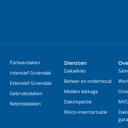
Parkeerdaken
Diensten
Ove
Dakadvies
Same
Intensief Groendak
Beheer en onderhoud
Wer
Extensief Groendak
Melden lekkage
Onz
Gebruiksdaken
Dakinspectie
MV
Retentiedaken
Risico‑inventarisatie
Dakm
gara