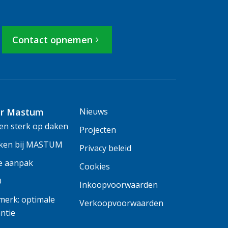
Contact opnemen
r Mastum
Nieuws
n sterk op daken
Projecten
ken bij MASTUM
Privacy beleid
e aanpak
Cookies
O
Inkoopvoorwaarden
erk: optimale
Verkoopvoorwaarden
ntie