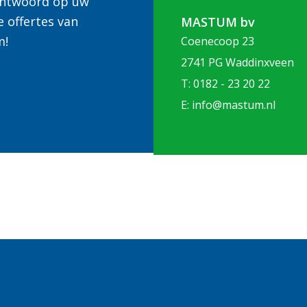
 antwoord op uw
e offertes van
MASTUM bv
m!
Coenecoop 23
2741 PG Waddinxveen
T: 0182 - 23 20 22
E: info@mastum.nl