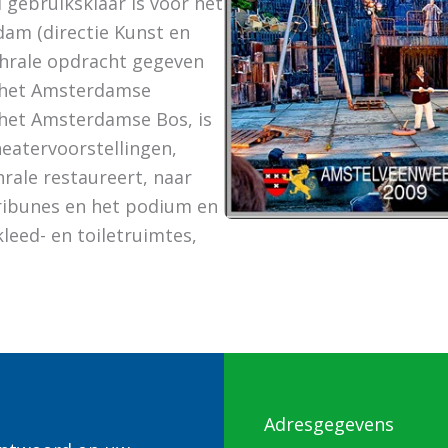
 gebruiksklaar is voor het
am (directie Kunst en
chrale opdracht gegeven
n het Amsterdamse
 het Amsterdamse Bos, is
eatervoorstellingen,
rale restaureert, naar
tribunes en het podium en
leed- en toiletruimtes,
Adresgegevens