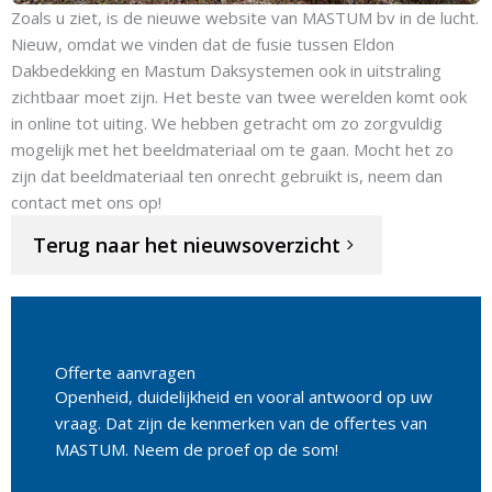
Zoals u ziet, is de nieuwe website van MASTUM bv in de lucht.
Nieuw, omdat we vinden dat de fusie tussen Eldon
Dakbedekking en Mastum Daksystemen ook in uitstraling
zichtbaar moet zijn. Het beste van twee werelden komt ook
in online tot uiting. We hebben getracht om zo zorgvuldig
mogelijk met het beeldmateriaal om te gaan. Mocht het zo
zijn dat beeldmateriaal ten onrecht gebruikt is, neem dan
contact met ons op!
Terug naar het nieuwsoverzicht
Offerte aanvragen
Openheid, duidelijkheid en vooral antwoord op uw
vraag. Dat zijn de kenmerken van de offertes van
MASTUM. Neem de proef op de som!