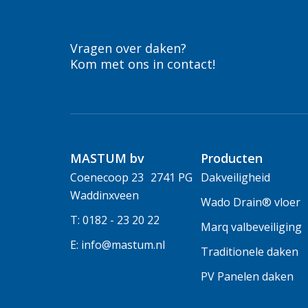
Vragen over daken?
Kom met ons in contact!
MASTUM bv
Producten
Coenecoop 23 2741 PG
Dakveiligheid
Waddinxveen
Wado Drain® vloer
T: 0182 - 23 20 22
Marq valbeveiliging
E: info@mastum.nl
Traditionele daken
PV Panelen daken