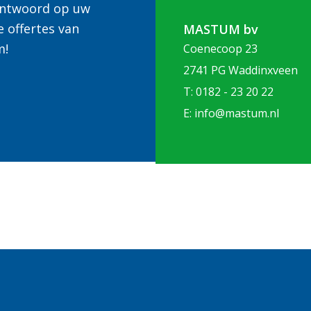
 antwoord op uw
e offertes van
MASTUM bv
m!
Coenecoop 23
2741 PG Waddinxveen
T: 0182 - 23 20 22
E: info@mastum.nl