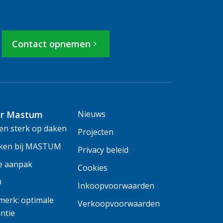
Contact opnemen
r Mastum
Nieuws
n sterk op daken
Projecten
ken bij MASTUM
Privacy beleid
e aanpak
Cookies
O
Inkoopvoorwaarden
erk: optimale
Verkoopvoorwaarden
ntie