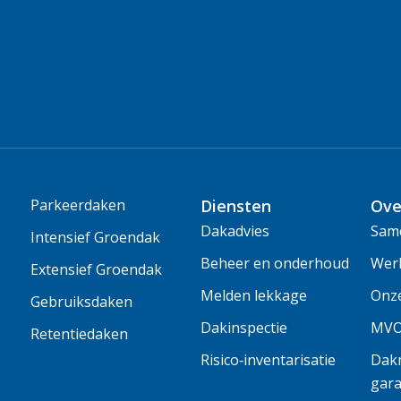
Parkeerdaken
Diensten
Ove
Dakadvies
Same
Intensief Groendak
Beheer en onderhoud
Wer
Extensief Groendak
Melden lekkage
Onz
Gebruiksdaken
Dakinspectie
MV
Retentiedaken
Risico‑inventarisatie
Dakm
gara