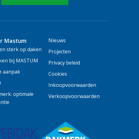
r Mastum
Nieuws
n sterk op daken
Projecten
ken bij MASTUM
Privacy beleid
e aanpak
Cookies
O
Inkoopvoorwaarden
erk: optimale
Verkoopvoorwaarden
ntie