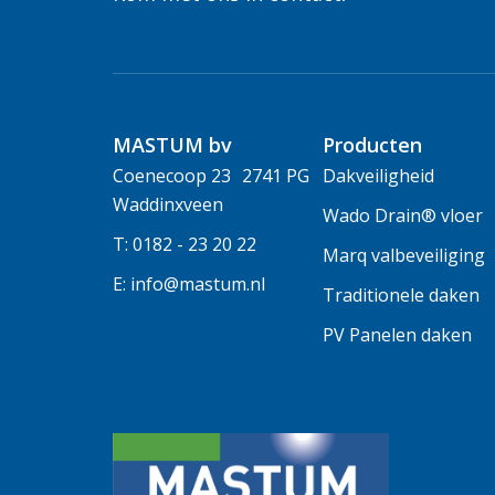
MASTUM bv
Producten
Coenecoop 23 2741 PG
Dakveiligheid
Waddinxveen
Wado Drain® vloer
T: 0182 - 23 20 22
Marq valbeveiliging
E: info@mastum.nl
Traditionele daken
PV Panelen daken