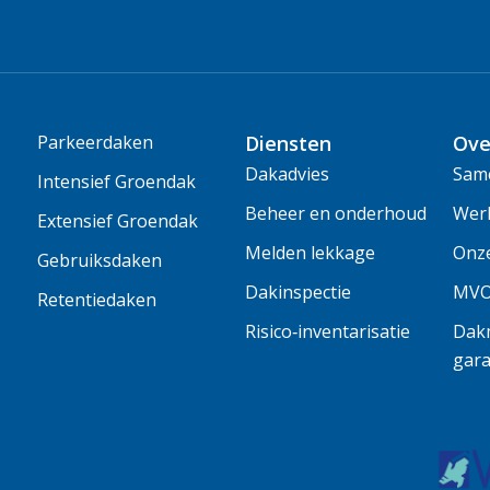
Parkeerdaken
Diensten
Ove
Dakadvies
Same
Intensief Groendak
Beheer en onderhoud
Wer
Extensief Groendak
Melden lekkage
Onz
Gebruiksdaken
Dakinspectie
MV
Retentiedaken
Risico‑inventarisatie
Dakm
gara