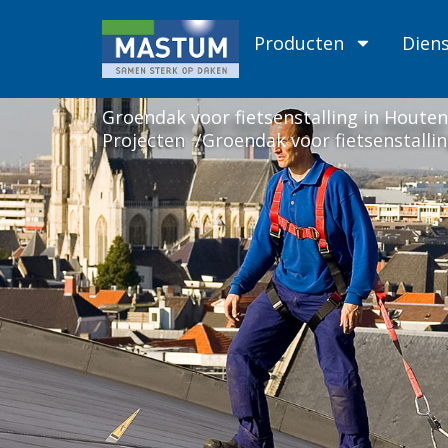
Skip
to
Producten
Dien
content
Groendak voor fietsenstalling in Houten
Projecten
Groendak voor fietsenstalli