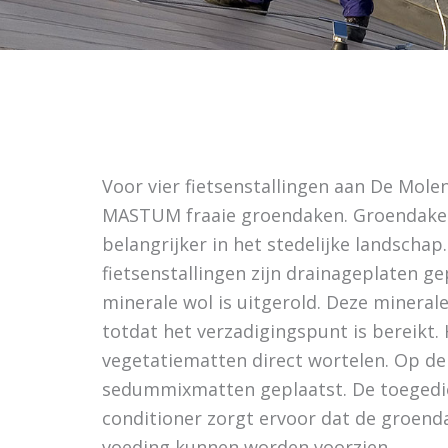
Voor vier fietsenstallingen aan De Mole
MASTUM fraaie groendaken. Groendake
belangrijker in het stedelijke landscha
fietsenstallingen zijn drainageplaten g
minerale wol is uitgerold. Deze minera
totdat het verzadigingspunt is bereikt.
vegetatiematten direct wortelen. Op de 
sedummixmatten geplaatst. De toeged
conditioner zorgt ervoor dat de groend
voeding kunnen worden voorzien.