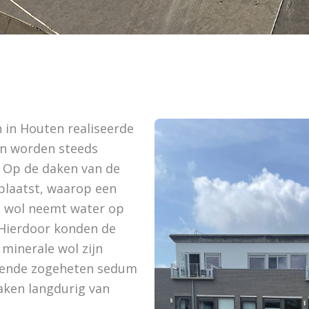
n in Houten realiseerde
n worden steeds
p. Op de daken van de
eplaatst, waarop een
le wol neemt water op
 Hierdoor konden de
minerale wol zijn
iende zogeheten sedum
aken langdurig van