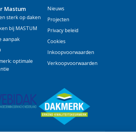
r Mastum
Nieuws
n sterk op daken
Projecten
ken bij MASTUM
Privacy beleid
e aanpak
Cookies
O
Inkoopvoorwaarden
erk: optimale
Verkoopvoorwaarden
ntie