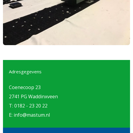
Adresgegevens
Coenecoop 23
2741 PG Waddinxveen
T: 0182 - 23 20 22
E: info@mastum.nl